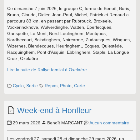
Ce dimanche 7 juin 2026, le groupe C, formé de Benoît, Boris,
Bruno, Claude, Didier, Jean-Paul, Michel, Patrick et Renaud a
parcouru 83 km, en passant par Rubrouck, Broxeele,
Vockerinckhove, Wulverdinghe, Watten, Eperlecques,
Ganspette, Le Mont, Nord-Leulinghem, Mentques,
Nordbecourt, Boisdinghem, Noircarme, Zudausques, Wisques,
Wizernes, Blendecques, Heuringhem,, Ecques, Quiestède,
Racquinghem, Pont d’Asquin, Ebblinghem, Staple, La Longue
Croix, Oxelaëre.
Lire la suite de Rallye familal à Oxelaëre
Cyclo
,
Sortie
Repas
,
Photo
,
Carte
Week-end à Honfleur
29 mars 2026
Benoît MARCANT
Aucun commentaire
Les vendredi 27, samedi 28 et dimanche 29 mars 2026, un