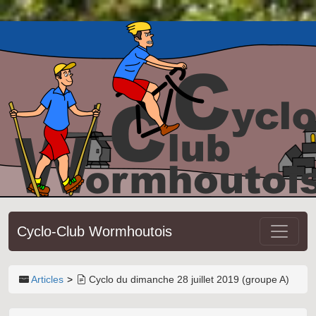
Cyclo-Club Wormhoutois
Articles
Cyclo du dimanche 28 juillet 2019 (groupe A)