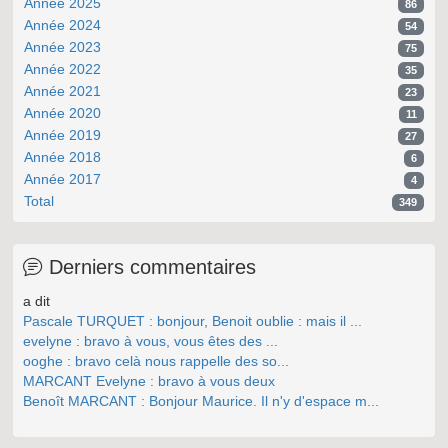
Année 2025
86
Année 2024
54
Année 2023
75
Année 2022
35
Année 2021
23
Année 2020
11
Année 2019
27
Année 2018
6
Année 2017
4
Total
349
Derniers commentaires
a dit
Pascale TURQUET : bonjour, Benoit oublie : mais il ...
evelyne : bravo à vous, vous êtes des ...
ooghe : bravo celà nous rappelle des so...
MARCANT Evelyne : bravo à vous deux
Benoît MARCANT : Bonjour Maurice. Il n'y d'espace m...