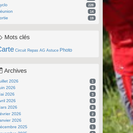
yclo
228
éunion
14
ortie
19
Mots clés
Carte
Photo
Circuit
Repas
AG
Astuce
Archives
uillet 2026
1
uin 2026
6
ai 2026
3
vril 2026
5
ars 2026
8
évrier 2026
2
anvier 2026
3
écembre 2025
1