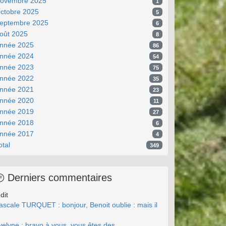
ovembre 2025
1
ctobre 2025
5
eptembre 2025
6
oût 2025
8
nnée 2025
86
nnée 2024
54
nnée 2023
75
nnée 2022
35
nnée 2021
23
nnée 2020
11
nnée 2019
27
nnée 2018
6
nnée 2017
4
otal
349
Derniers commentaires
dit
ascale TURQUET : bonjour, Benoit oublie : mais il
.
velyne : bravo à vous, vous êtes des ...