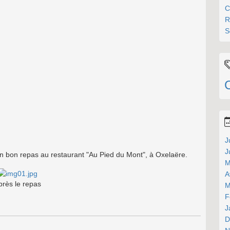
C
R
S
J
J
 un bon repas au restaurant "Au Pied du Mont", à Oxelaëre.
M
A
près le repas
M
F
J
D