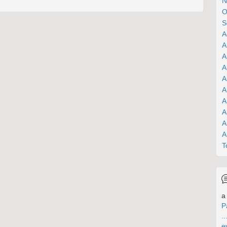
N
O
S
A
A
A
A
A
A
A
A
A
A
T
a 
P
..
e