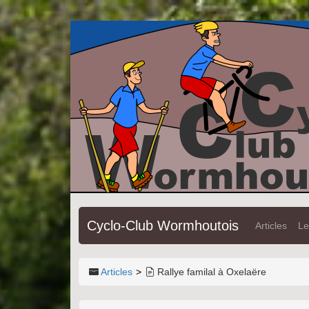
Cyclo-Club Wormhoutois
Articles
Le
Articles
Rallye familal à Oxelaëre