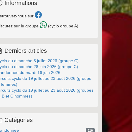
Informations
etrouvez-nous sur
iscutez sur le groupe
(cyclo groupe A)
Derniers articles
yclo du dimanche 5 juillet 2026 (groupe C)
yclo du dimanche 28 juin 2026 (groupe C)
andonnée du mardi 16 juin 2026
ircuits cyclo du 19 juillet au 23 août 2026 (groupe
 femmes)
ircuits cyclo du 19 juillet au 23 août 2026 (groupes
, B et C hommes)
Catégories
andonnée
110