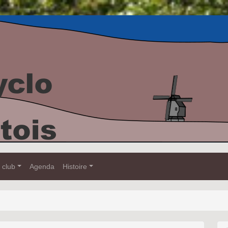
 club
Agenda
Histoire