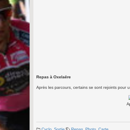
Repas à Oxelaëre
Après les parcours, certains se sont rejoints pour
A
Cyclo
,
Sortie
Repas
,
Photo
,
Carte