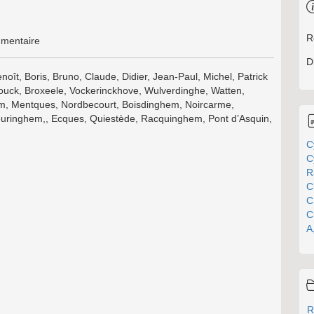
R
mentaire
D
oît, Boris, Bruno, Claude, Didier, Jean-Paul, Michel, Patrick
uck, Broxeele, Vockerinckhove, Wulverdinghe, Watten,
m, Mentques, Nordbecourt, Boisdinghem, Noircarme,
uringhem,, Ecques, Quiestède, Racquinghem, Pont d’Asquin,
C
C
R
C
C
C
A
R