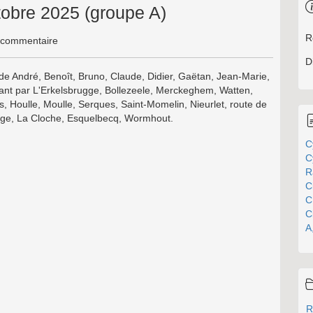
obre 2025 (groupe A)
R
commentaire
D
e André, Benoît, Bruno, Claude, Didier, Gaëtan, Jean-Marie,
sant par L'Erkelsbrugge, Bollezeele, Merckeghem, Watten,
Houlle, Moulle, Serques, Saint-Momelin, Nieurlet, route de
ge, La Cloche, Esquelbecq, Wormhout.
C
C
R
C
C
C
A
R