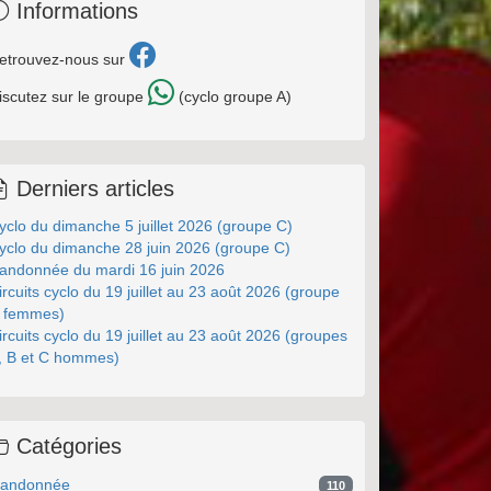
Informations
etrouvez-nous sur
iscutez sur le groupe
(cyclo groupe A)
Derniers articles
yclo du dimanche 5 juillet 2026 (groupe C)
yclo du dimanche 28 juin 2026 (groupe C)
andonnée du mardi 16 juin 2026
ircuits cyclo du 19 juillet au 23 août 2026 (groupe
 femmes)
ircuits cyclo du 19 juillet au 23 août 2026 (groupes
, B et C hommes)
Catégories
andonnée
110