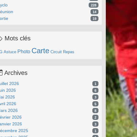
yclo
228
éunion
14
ortie
19
Mots clés
Carte
Photo
G
Astuce
Circuit
Repas
Archives
uillet 2026
1
uin 2026
6
ai 2026
3
vril 2026
5
ars 2026
8
évrier 2026
2
anvier 2026
3
écembre 2025
1