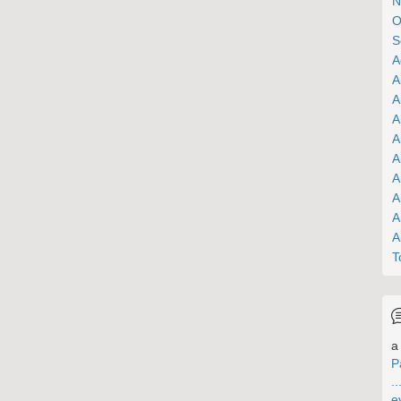
N
O
S
A
A
A
A
A
A
A
A
A
A
T
a 
P
..
e