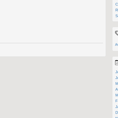
C
R
S
A
J
J
M
A
M
F
J
D