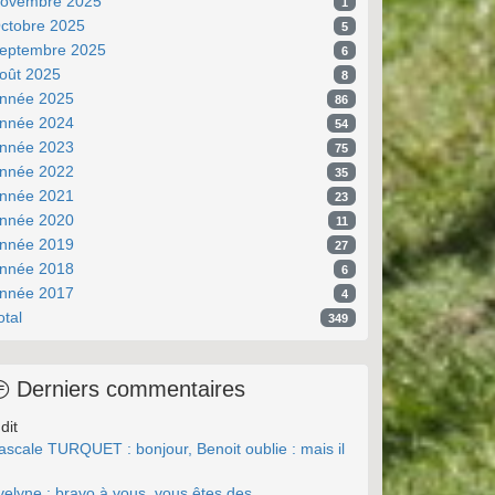
ovembre 2025
1
ctobre 2025
5
eptembre 2025
6
oût 2025
8
nnée 2025
86
nnée 2024
54
nnée 2023
75
nnée 2022
35
nnée 2021
23
nnée 2020
11
nnée 2019
27
nnée 2018
6
nnée 2017
4
otal
349
Derniers commentaires
dit
ascale TURQUET : bonjour, Benoit oublie : mais il
.
velyne : bravo à vous, vous êtes des ...