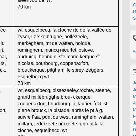
steenvoorde, wt
C
70 km
R
S
lée
wt, esquelbecq, la cloche rte de la vallée de
l’yser, l’erskelbrughe, bollezeele,
r.
merkeghem, mt de watten, holque,
t,
ruminghem, muncq nieurlet, ostove,
A
nal,
audruicq, hennuin, ste marie kerque st
rs,
nicolas, bourbourg, coppenaxfort,
ck,
brouckerque, pitgham, le sprey, zeggers,
esquelbecq wt
J
73 km
J
,
wt, esquelbecq, bissezeele,crochte, steene,
M
grand millebrugghe,brou- ckerque,
A
coopenaxfort, bourbourg, le laurier, à G, st
M
ort,
pierre brouck, la bistade, après le pt à g,
F
suivre l’aa, pont du west, ruminghem, watten,
J
millam, lederzeele,broxeele,rubrouck, la
D
cloche, esquelbecq, wt