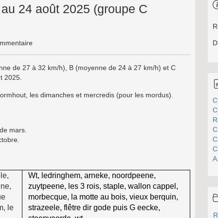
et au 24 août 2025 (groupe C
R
D
mmentaire
yenne de 27 à 32 km/h), B (moyenne de 24 à 27 km/h) et C
t 2025.
ormhout, les dimanches et mercredis (pour les mordus).
C
C
R
C
 de mars.
C
ctobre.
C
A
le,
Wt, ledringhem, arneke, noordpeene,
ene,
zuytpeene, les 3 rois, staple, wallon cappel,
ue
morbecque, la motte au bois, vieux berquin,
m, le
strazeele, flêtre dir gode puis G eecke,
R