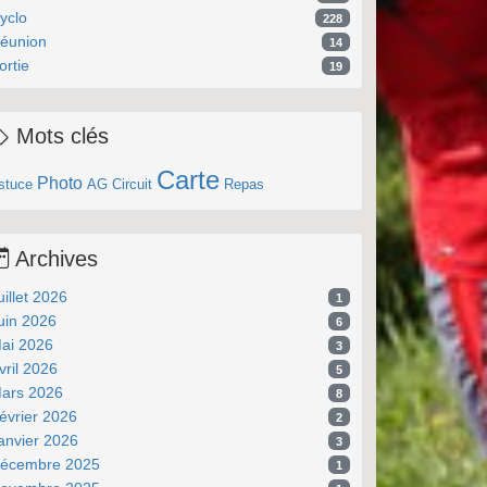
yclo
228
éunion
14
ortie
19
Mots clés
Carte
Photo
stuce
AG
Circuit
Repas
Archives
uillet 2026
1
uin 2026
6
ai 2026
3
vril 2026
5
ars 2026
8
évrier 2026
2
anvier 2026
3
écembre 2025
1