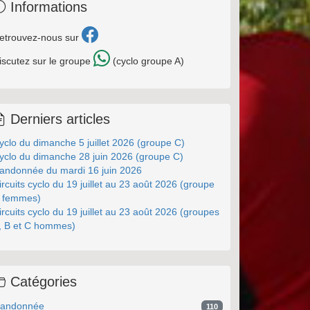
Informations
etrouvez-nous sur
iscutez sur le groupe
(cyclo groupe A)
Derniers articles
yclo du dimanche 5 juillet 2026 (groupe C)
yclo du dimanche 28 juin 2026 (groupe C)
andonnée du mardi 16 juin 2026
ircuits cyclo du 19 juillet au 23 août 2026 (groupe
 femmes)
ircuits cyclo du 19 juillet au 23 août 2026 (groupes
, B et C hommes)
Catégories
andonnée
110