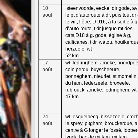
10
steenvoorde, eecke, dir gode, av
août
le pt d’autoroute à dr, puis tout d
le vir., flêtre, D 916, à la sortie à g
d’auto-route, t dr jusque mt des
cats,D18 à g. gode, église à g,
callicanes, t dr, watou, houtkerqu
herzeele, wt
52 km
17
wt, ledringhem, arneke, noordpe
août
coin perdu, buyscheeure,
bonneghem, nieurlet, st momelin,
du ham, lederzeele, broxeele,
rubrouck, arneke, ledringhem, wt
47 km
24
wt, esquelbecq, bissezeele, croch
août
le sprey, pitgham, brouckerque, a
centre à G longer le fossé, loobe
lynck, bac de millam, millam,