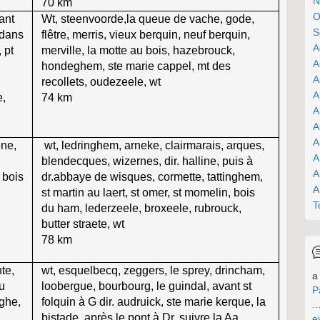
N
70 km
O
ant
Wt, steenvoorde,la queue de vache, gode,
S
r dans
flêtre, merris, vieux berquin, neuf berquin,
A
, pt
merville, la motte au bois, hazebrouck,
A
hondeghem, ste marie cappel, mt des
A
recollets, oudezeele, wt
A
e,
74 km
A
A
A
ene,
wt, ledringhem, arneke, clairmarais, arques,
A
blendecques, wizernes, dir. halline, puis à
A
 bois
dr.abbaye de wisques, cormette, tattinghem,
A
st martin au laert, st omer, st momelin, bois
T
du ham, lederzeele, broxeele, rubrouck,
butter straete, wt
78 km
te,
wt, esquelbecq, zeggers, le sprey, drincham,
a 
u
loobergue, bourbourg, le guindal, avant st
P
rghe,
folquin à G dir. audruick, ste marie kerque, la
..
bistade, après le pont à Dr, suivre la Aa
e