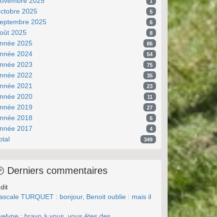
ovembre 2025
1
ctobre 2025
5
eptembre 2025
6
oût 2025
8
nnée 2025
86
nnée 2024
54
nnée 2023
75
nnée 2022
35
nnée 2021
23
nnée 2020
11
nnée 2019
27
nnée 2018
6
nnée 2017
4
otal
349
Derniers commentaires
dit
ascale TURQUET : bonjour, Benoit oublie : mais il
.
velyne : bravo à vous, vous êtes des ...