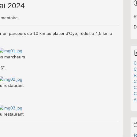
ai 2024
R
mentaire
D
r un parcours de 10 km au platier d'Oye, réduit à 4,5 km à
es marcheurs
C
16".
C
R
C
u restaurant
C
C
A
u restaurant
R