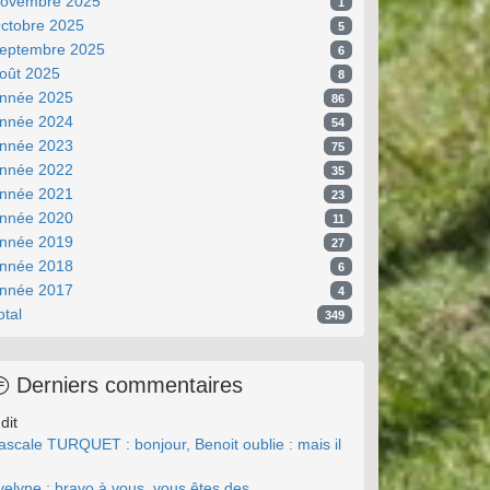
ovembre 2025
1
ctobre 2025
5
eptembre 2025
6
oût 2025
8
nnée 2025
86
nnée 2024
54
nnée 2023
75
nnée 2022
35
nnée 2021
23
nnée 2020
11
nnée 2019
27
nnée 2018
6
nnée 2017
4
otal
349
Derniers commentaires
dit
ascale TURQUET : bonjour, Benoit oublie : mais il
.
velyne : bravo à vous, vous êtes des ...