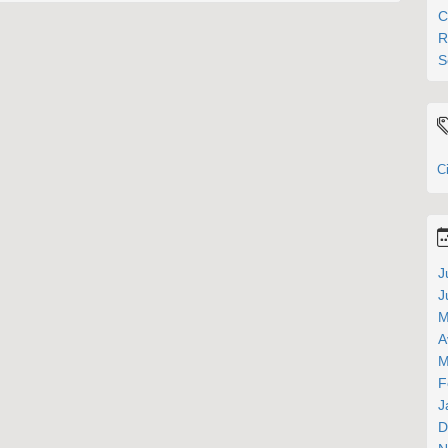
C
R
S
Ci
J
J
M
A
M
F
J
D