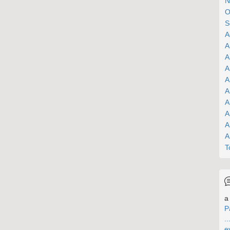
N
O
S
A
A
A
A
A
A
A
A
A
A
T
a 
P
..
e