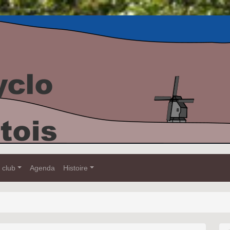
 club
Agenda
Histoire