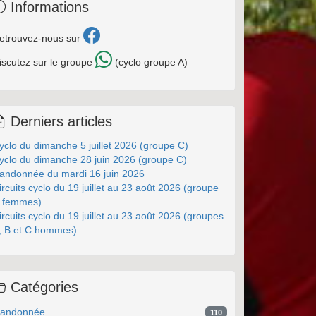
Informations
etrouvez-nous sur
iscutez sur le groupe
(cyclo groupe A)
Derniers articles
yclo du dimanche 5 juillet 2026 (groupe C)
yclo du dimanche 28 juin 2026 (groupe C)
andonnée du mardi 16 juin 2026
ircuits cyclo du 19 juillet au 23 août 2026 (groupe
 femmes)
ircuits cyclo du 19 juillet au 23 août 2026 (groupes
, B et C hommes)
Catégories
andonnée
110