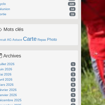
yclo
228
éunion
14
ortie
19
Mots clés
Carte
Photo
rcuit
AG
Astuce
Repas
Archives
uillet 2026
1
uin 2026
6
ai 2026
3
vril 2026
5
ars 2026
8
évrier 2026
2
anvier 2026
3
écembre 2025
1