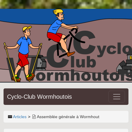
Cyclo-Club Wormhoutois
Articles
Assemblée générale à Wormhout