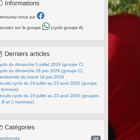
Informations
etrouvez-nous sur
iscutez sur le groupe
(cyclo groupe A)
Derniers articles
yclo du dimanche 5 juillet 2026 (groupe C)
yclo du dimanche 28 juin 2026 (groupe C)
andonnée du mardi 16 juin 2026
ircuits cyclo du 19 juillet au 23 août 2026 (groupe
 femmes)
ircuits cyclo du 19 juillet au 23 août 2026 (groupes
, B et C hommes)
Catégories
andonnée
110