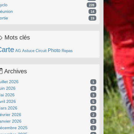
yclo
228
éunion
14
ortie
19
Mots clés
Carte
Photo
AG
Astuce
Circuit
Repas
Archives
uillet 2026
1
uin 2026
6
ai 2026
3
vril 2026
5
ars 2026
8
évrier 2026
2
anvier 2026
3
écembre 2025
1