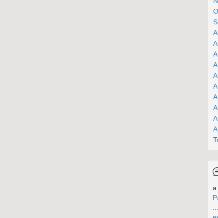
N
O
S
A
A
A
A
A
A
A
A
A
A
T
a 
P
..
e