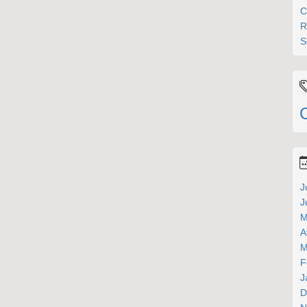
C
R
S
J
J
M
A
M
F
J
D