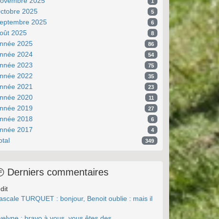
ovembre 2025
1
ctobre 2025
5
eptembre 2025
6
oût 2025
8
nnée 2025
86
nnée 2024
54
nnée 2023
75
nnée 2022
35
nnée 2021
23
nnée 2020
11
nnée 2019
27
nnée 2018
6
nnée 2017
4
otal
349
Derniers commentaires
dit
ascale TURQUET : bonjour, Benoit oublie : mais il
.
velyne : bravo à vous, vous êtes des ...