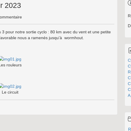
er 2023
R
ommentaire
D
3 pour notre sortie cyclo : 80 km avec du vent et une petite
s favorable nous a ramenés jusqu'à wormhout.
C
Les rouleurs
C
R
C
C
C
Le circuit
A
R