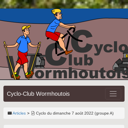
Cyclo-Club Wormhoutois
Articles
Cyclo du dimanche 7 août 2022 (groupe A)