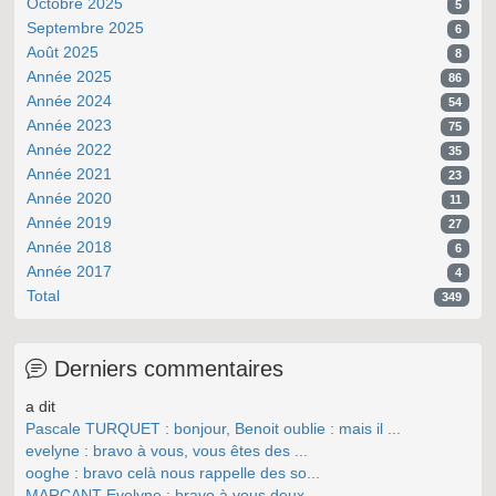
Octobre 2025
5
Septembre 2025
6
Août 2025
8
Année 2025
86
Année 2024
54
Année 2023
75
Année 2022
35
Année 2021
23
Année 2020
11
Année 2019
27
Année 2018
6
Année 2017
4
Total
349
Derniers commentaires
a dit
Pascale TURQUET : bonjour, Benoit oublie : mais il ...
evelyne : bravo à vous, vous êtes des ...
ooghe : bravo celà nous rappelle des so...
MARCANT Evelyne : bravo à vous deux