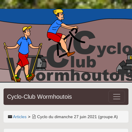
Cyclo-Club Wormhoutois
Articles
Cyclo du dimanche 27 juin 2021 (groupe A)